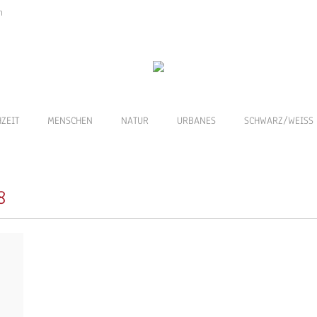
n
HOME
BLOG
EVENT
HOCHZEIT
MENSCHEN
ZEIT
MENSCHEN
NATUR
URBANES
SCHWARZ/WEISS
8