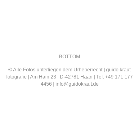
Allgemein
,
Menschen
,
people
Von
Natalie
23. Mai 2018
Kommentar hinterlassen
BOTTOM
© Alle Fotos unterliegen dem Urheberrecht | guido kraut
fotografie | Am Hain 23 | D-42781 Haan | Tel: +49 171 177
4456 |
info@guidokraut.de