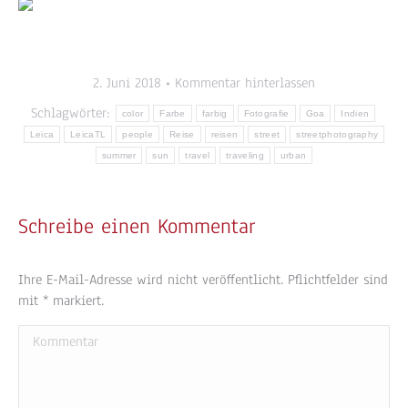
2. Juni 2018
Kommentar hinterlassen
Schlagwörter:
color
Farbe
farbig
Fotografie
Goa
Indien
Leica
LeicaTL
people
Reise
reisen
street
streetphotography
summer
sun
travel
traveling
urban
Schreibe einen Kommentar
Ihre E-Mail-Adresse wird nicht veröffentlicht. Pflichtfelder sind
mit
*
markiert.
Kommentar