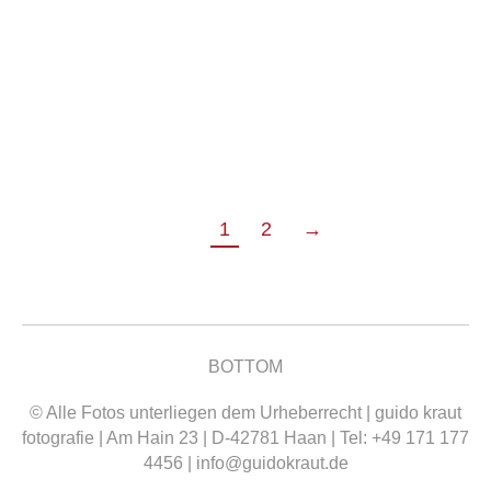
15. Oktober 2018
Kommentar hinterlassen
Die Bearbeitung der Fotos meiner wohl
letzten Hochzeit in 2018 geht in die finale
Phase
1
2
→
BOTTOM
© Alle Fotos unterliegen dem Urheberrecht | guido kraut
fotografie | Am Hain 23 | D-42781 Haan | Tel: +49 171 177
4456 |
info@guidokraut.de