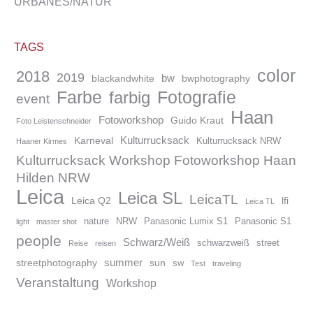
URBANES/NATUR
TAGS
color
2018
2019
bw
blackandwhite
bwphotography
Farbe
Fotografie
farbig
event
Haan
Fotoworkshop
Guido Kraut
Foto Leistenschneider
Kulturrucksack
Karneval
Kulturrucksack NRW
Haaner Kirmes
Kulturrucksack Workshop Fotoworkshop Haan
Hilden NRW
Leica
Leica SL
LeicaTL
Leica Q2
lfi
Leica TL
nature
NRW
Panasonic Lumix S1
Panasonic S1
light
master shot
people
Schwarz/Weiß
schwarzweiß
street
Reise
reisen
summer
streetphotography
sun
sw
Test
traveling
Veranstaltung
Workshop