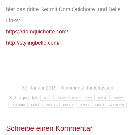
hier das dritte Set mit Dom Quichotte und Belle
Links:
https://domquichotte.com/
http://stylingbelle.com/
31. Januar 2019
Kommentar hinterlassen
Schlagwörter:
2019
Beauty
color
Farbe
farbig
Fashion
Fotografie
Leica
Leica SL
people
Portrait
Studio
Workshop
Schreibe einen Kommentar