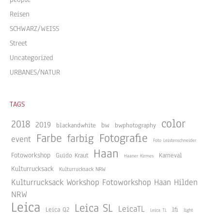
Reisen
SCHWARZ/WEISS
Street
Uncategorized
URBANES/NATUR
TAGS
color
2018
2019
bw
blackandwhite
bwphotography
Farbe
Fotografie
farbig
event
Foto Leistenschneider
Haan
Fotoworkshop
Guido Kraut
Karneval
Haaner Kirmes
Kulturrucksack
Kulturrucksack NRW
Kulturrucksack Workshop Fotoworkshop Haan Hilden
NRW
Leica
Leica SL
LeicaTL
Leica Q2
lfi
Leica TL
light