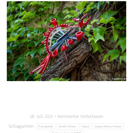
18. Juli 2021
Kommentar hinterlassen
Schlagwörter:
Fotografie
Guido Kraut
Haan
Jugendhaus Haan