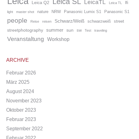
Leica
Leica SL
LeicaTL
Leica Q2
lfi
Leica TL
nature
NRW
Panasonic Lumix S1
Panasonic S1
light
master shot
people
Schwarz/Weiß
schwarzweiß
street
Reise
reisen
summer
streetphotography
sun
sw
Test
traveling
Veranstaltung
Workshop
ARCHIVE
Februar 2026
März 2025
August 2024
November 2023
Oktober 2023
Februar 2023
September 2022
Februar 2022